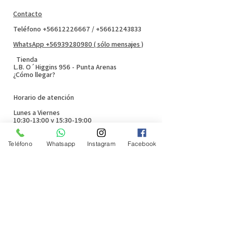
Contacto
Teléfono +56612226667 / +56612243833
WhatsApp +56939280980 ( sólo mensajes )
Tienda
L.B. O´Higgins 956 - Punta Arenas
¿Cómo llegar?
Horario de atención
Lunes a Viernes
10:30-13:00 y 15:30-19:00
Sábado
11:00-13:00
Teléfono
Whatsapp
Instagram
Facebook
Políticas de la empresa