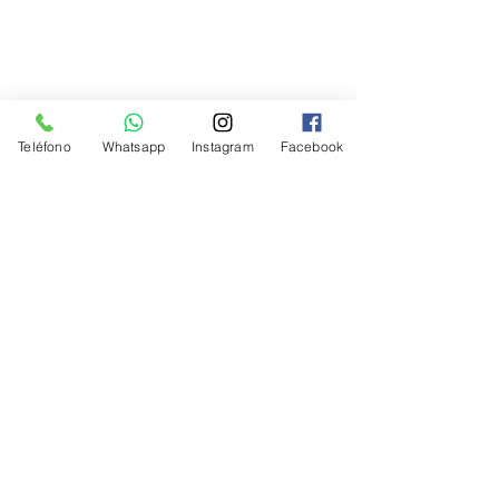
Teléfono
Whatsapp
Instagram
Facebook
Mostrar más
Contacto
Teléfono +56612226667 / +56612243833
WhatsApp +56939280980 ( sólo mensajes )
Tienda